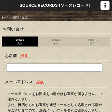
SOURCE RECORDS (ソースレコード）
>
お問い合せ
ホーム
お問い合せ
STEP 1
STEP 2
STEP 3
入力
確認
完了
お名前
[
必須
]
メールアドレス
[
必須
]
メールアドレスをお間違えの場合はお返事が届きません。ご
注意ください。
また、弊店からのお返事が迷惑メールとして処理される場合
がございますので、迷惑メールフォルダもご確認ください。