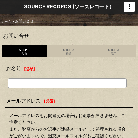
SOURCE RECORDS (ソースレコード）
>
お問い合せ
ホーム
お問い合せ
STEP 1
STEP 2
STEP 3
入力
確認
完了
お名前
[
必須
]
メールアドレス
[
必須
]
メールアドレスをお間違えの場合はお返事が届きません。ご
注意ください。
また、弊店からのお返事が迷惑メールとして処理される場合
がございますので、迷惑メールフォルダもご確認ください。