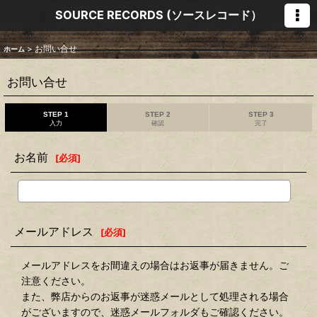
SOURCE RECORDS (ソースレコード）
>
お問い合せ
ホーム
お問い合せ
STEP 1
STEP 2
STEP 3
入力
確認
完了
お名前
[
必須
]
メールアドレス
[
必須
]
メールアドレスをお間違えの場合はお返事が届きません。ご
注意ください。
また、弊店からのお返事が迷惑メールとして処理される場合
がございますので、迷惑メールフォルダもご確認ください。