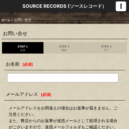
SOURCE RECORDS (ソースレコード）
>
お問い合せ
ホーム
お問い合せ
STEP 1
STEP 2
STEP 3
入力
確認
完了
お名前
[
必須
]
メールアドレス
[
必須
]
メールアドレスをお間違えの場合はお返事が届きません。ご
注意ください。
また、弊店からのお返事が迷惑メールとして処理される場合
がございますので、迷惑メールフォルダもご確認ください。