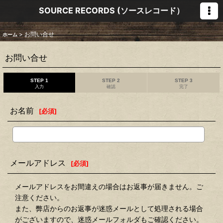
SOURCE RECORDS (ソースレコード）
>
お問い合せ
ホーム
お問い合せ
STEP 1
STEP 2
STEP 3
入力
確認
完了
お名前
[
必須
]
メールアドレス
[
必須
]
メールアドレスをお間違えの場合はお返事が届きません。ご
注意ください。
また、弊店からのお返事が迷惑メールとして処理される場合
がございますので、迷惑メールフォルダもご確認ください。