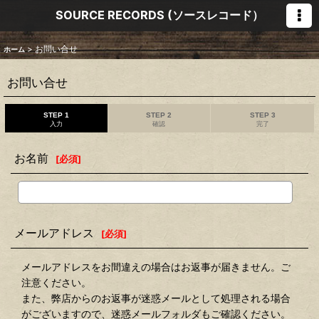
SOURCE RECORDS (ソースレコード）
>
お問い合せ
ホーム
お問い合せ
STEP 1
STEP 2
STEP 3
入力
確認
完了
お名前
[
必須
]
メールアドレス
[
必須
]
メールアドレスをお間違えの場合はお返事が届きません。ご
注意ください。
また、弊店からのお返事が迷惑メールとして処理される場合
がございますので、迷惑メールフォルダもご確認ください。