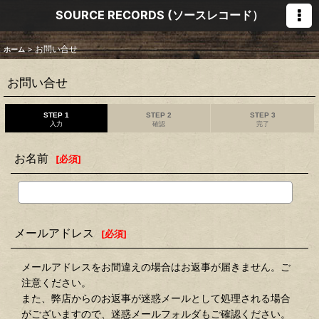
SOURCE RECORDS (ソースレコード）
>
お問い合せ
ホーム
お問い合せ
STEP 1
STEP 2
STEP 3
入力
確認
完了
お名前
[
必須
]
メールアドレス
[
必須
]
メールアドレスをお間違えの場合はお返事が届きません。ご
注意ください。
また、弊店からのお返事が迷惑メールとして処理される場合
がございますので、迷惑メールフォルダもご確認ください。