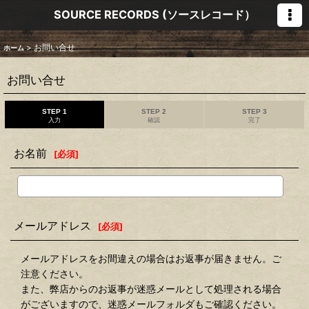
SOURCE RECORDS (ソースレコード）
>
お問い合せ
ホーム
お問い合せ
STEP 1
STEP 2
STEP 3
入力
確認
完了
お名前
[
必須
]
メールアドレス
[
必須
]
メールアドレスをお間違えの場合はお返事が届きません。ご
注意ください。
また、弊店からのお返事が迷惑メールとして処理される場合
がございますので、迷惑メールフォルダもご確認ください。