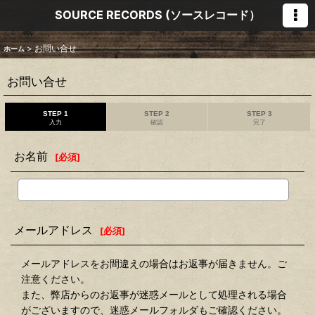
SOURCE RECORDS (ソースレコード）
>
お問い合せ
ホーム
お問い合せ
STEP 1
STEP 2
STEP 3
入力
確認
完了
お名前
[
必須
]
メールアドレス
[
必須
]
メールアドレスをお間違えの場合はお返事が届きません。ご
注意ください。
また、弊店からのお返事が迷惑メールとして処理される場合
がございますので、迷惑メールフォルダもご確認ください。