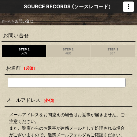
SOURCE RECORDS (ソースレコード）
>
お問い合せ
ホーム
お問い合せ
STEP 1
STEP 2
STEP 3
入力
確認
完了
お名前
[
必須
]
メールアドレス
[
必須
]
メールアドレスをお間違えの場合はお返事が届きません。ご
注意ください。
また、弊店からのお返事が迷惑メールとして処理される場合
がございますので、迷惑メールフォルダもご確認ください。