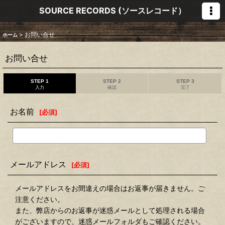
SOURCE RECORDS (ソースレコード）
>
お問い合せ
ホーム
お問い合せ
STEP 1
STEP 2
STEP 3
入力
確認
完了
お名前
[
必須
]
メールアドレス
[
必須
]
メールアドレスをお間違えの場合はお返事が届きません。ご
注意ください。
また、弊店からのお返事が迷惑メールとして処理される場合
がございますので、迷惑メールフォルダもご確認ください。