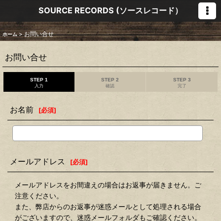
SOURCE RECORDS (ソースレコード）
>
お問い合せ
ホーム
お問い合せ
STEP 1
STEP 2
STEP 3
入力
確認
完了
お名前
[
必須
]
メールアドレス
[
必須
]
メールアドレスをお間違えの場合はお返事が届きません。ご
注意ください。
また、弊店からのお返事が迷惑メールとして処理される場合
がございますので、迷惑メールフォルダもご確認ください。