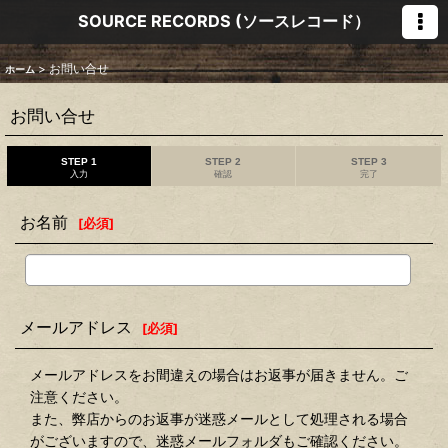
SOURCE RECORDS (ソースレコード）
>
お問い合せ
ホーム
お問い合せ
STEP 1
STEP 2
STEP 3
入力
確認
完了
お名前
[
必須
]
メールアドレス
[
必須
]
メールアドレスをお間違えの場合はお返事が届きません。ご
注意ください。
また、弊店からのお返事が迷惑メールとして処理される場合
がございますので、迷惑メールフォルダもご確認ください。